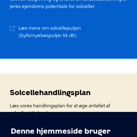
jeres ejendoms potentiale for solceller.
Læs mere om solcellepuljen
(byfornyelsespuljer.kk.dk)
Solcellehandlingsplan
Læs vores handlingsplan for at øge antallet af
solceller i København.
Denne hjemmeside bruger
Læs solcellehandlingsplanen (www.kk.dk)