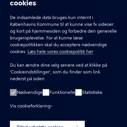
Cookieindstillinger
cookies
De indsamlede data bruges kun internt i
Københavns Kommune til at kunne vise fx videoer
og kort på hjemmesiden og forbedre den generelle
brugeroplevelse. For at kunne læse
cookiepolitikken skal du acceptere nødvendige
cookies.
Læs hele vores cookiepolitik her
Bæredygtig byudvikling
Du kan ændre dine valg senere ved at klikke på
'Cookieindstillinger', som du finder som link
nederst på siden.
KONTAKT
Nødvendige
Funktionelle
Statistiske
Klima-, Miljø- og Teknikforvaltningen
Vis cookieforklaring
Njalsgade 13, 2300 København S
LINKS