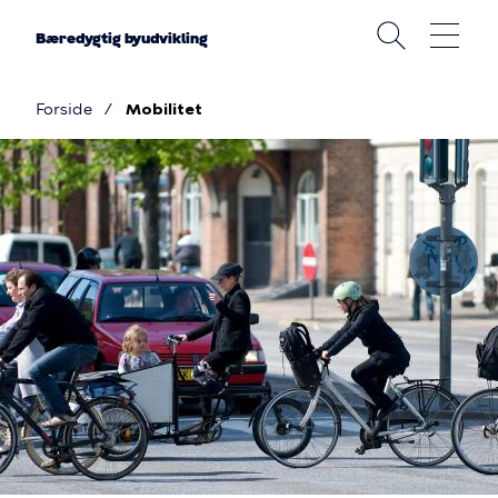
Gå
til
Bæredygtig byudvikling
hovedindhold
Forside
Mobilitet
Brødkrumme